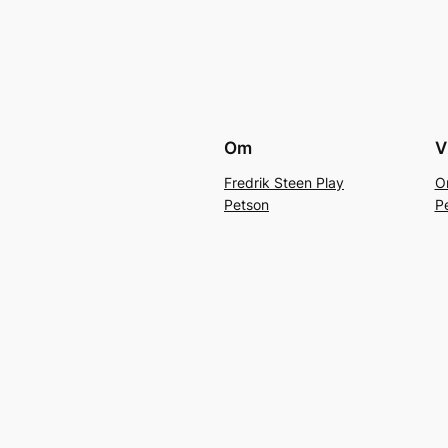
Om
V
Fredrik Steen Play
O
Petson
P