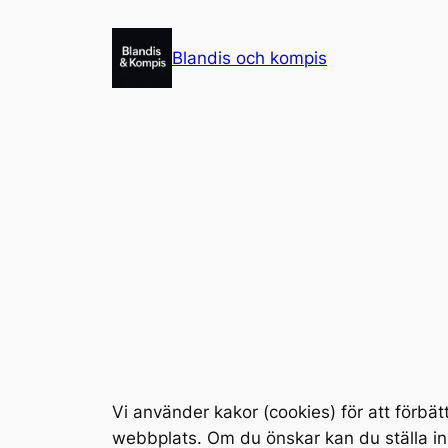
Skip
to
Blandis och kompis
content
Vi använder kakor (
cookies
) för att förb
webbplats. Om du önskar kan du ställa in